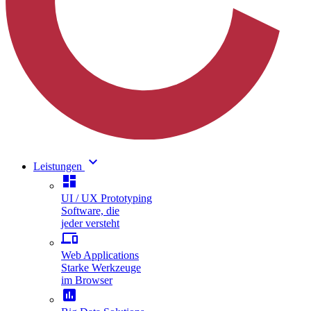
keyboard_arrow_down
Leistungen
dashboard
UI / UX Prototyping
Software, die
jeder versteht
phonelink
Web Applications
Starke Werkzeuge
im Browser
assessment