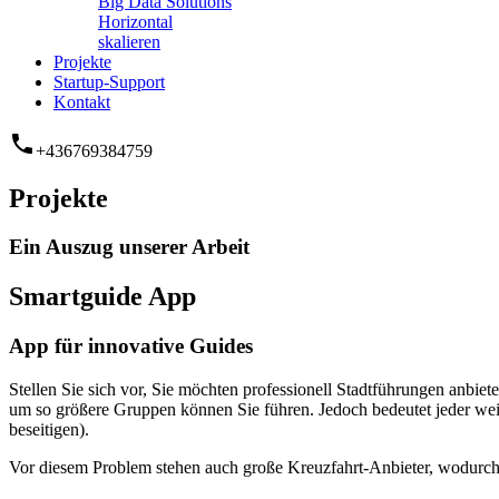
Big Data Solutions
Horizontal
skalieren
Projekte
Startup-Support
Kontakt
phone
+436769384759
Projekte
Ein Auszug unserer Arbeit
Smartguide App
App für innovative Guides
Stellen Sie sich vor, Sie möchten professionell Stadtführungen anb
um so größere Gruppen können Sie führen. Jedoch bedeutet jeder we
beseitigen).
Vor diesem Problem stehen auch große Kreuzfahrt-Anbieter, wodurch 