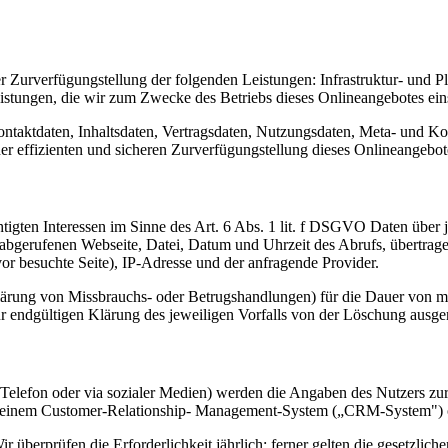
urverfügungstellung der folgenden Leistungen: Infrastruktur- und Pla
istungen, die wir zum Zwecke des Betriebs dieses Onlineangebotes ein
Kontaktdaten, Inhaltsdaten, Vertragsdaten, Nutzungsdaten, Meta- und 
ner effizienten und sicheren Zurverfügungstellung dieses Onlineangeb
igten Interessen im Sinne des Art. 6 Abs. 1 lit. f DSGVO Daten über je
r abgerufenen Webseite, Datei, Datum und Uhrzeit des Abrufs, übertra
or besuchte Seite), IP-Adresse und der anfragende Provider.
lärung von Missbrauchs- oder Betrugshandlungen) für die Dauer von m
ur endgültigen Klärung des jeweiligen Vorfalls von der Löschung aus
 Telefon oder via sozialer Medien) werden die Angaben des Nutzers z
n einem Customer-Relationship- Management-System („CRM-System") od
r überprüfen die Erforderlichkeit jährlich; ferner gelten die gesetzlich