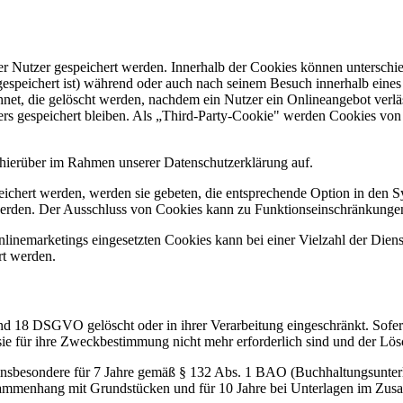
er Nutzer gespeichert werden. Innerhalb der Cookies können unterschi
speichert ist) während oder auch nach seinem Besuch innerhalb eines
et, die gelöscht werden, nachdem ein Nutzer ein Onlineangebot verläs
s gespeichert bleiben. Als „Third-Party-Cookie" werden Cookies von 
hierüber im Rahmen unserer Datenschutzerklärung auf.
eichert werden, werden sie gebeten, die entsprechende Option in den S
erden. Der Ausschluss von Cookies kann zu Funktionseinschränkungen
inemarketings eingesetzten Cookies kann bei einer Vielzahl der Dienst
rt werden.
nd 18 DSGVO gelöscht oder in ihrer Verarbeitung eingeschränkt. Sofer
 sie für ihre Zweckbestimmung nicht mehr erforderlich sind und der L
 insbesondere für 7 Jahre gemäß § 132 Abs. 1 BAO (Buchhaltungsunter
sammenhang mit Grundstücken und für 10 Jahre bei Unterlagen im Zusa