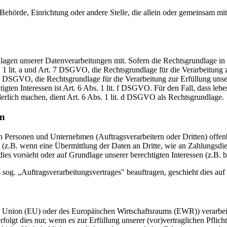
, Behörde, Einrichtung oder andere Stelle, die allein oder gemeinsam m
en unserer Datenverarbeitungen mit. Sofern die Rechtsgrundlage in d
. 1 lit. a und Art. 7 DSGVO, die Rechtsgrundlage für die Verarbeitung
DSGVO, die Rechtsgrundlage für die Verarbeitung zur Erfüllung unsere
gten Interessen ist Art. 6 Abs. 1 lit. f DSGVO. Für den Fall, dass leb
erlich machen, dient Art. 6 Abs. 1 lit. d DSGVO als Rechtsgrundlage.
en
ersonen und Unternehmen (Auftragsverarbeitern oder Dritten) offenbar
s (z.B. wenn eine Übermittlung der Daten an Dritte, wie an Zahlungsdie
g dies vorsieht oder auf Grundlage unserer berechtigten Interessen (z.B.
s sog. „Auftragsverarbeitungsvertrages" beauftragen, geschieht dies 
en Union (EU) oder des Europäischen Wirtschaftsraums (EWR)) verarbe
olgt dies nur, wenn es zur Erfüllung unserer (vor)vertraglichen Pflich