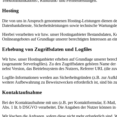
Telekommunikations-, Rundfunk- und Fernsehleistungen.
Hosting
Die von uns in Anspruch genommenen Hosting-Leistungen dienen der Z
Datenbankdienste, Sicherheitsleistungen sowie technische Wartungsle
Hierbei verarbeiten wir bzw. unser Hostinganbieter Bestandsdaten, 
Onlineangebotes auf Grundlage unserer berechtigten Interessen an ei
Erhebung von Zugriffsdaten und Logfiles
Wir bzw. unser Hostinganbieter erheben auf Grundlage unserer berecht
(sogenannte Serverlogfiles). Zu den Zugriffsdaten gehören Name de
nebst Version, das Betriebssystem des Nutzers, Referrer URL (die zuv
Logfile-Informationen werden aus Sicherheitsgründen (z.B. zur Aufk
weitere Aufbewahrung zu Beweiszwecken erforderlich ist, sind bis z
Kontaktaufnahme
Bei der Kontaktaufnahme mit uns (z.B. per Kontaktformular, E-Mail,
Abs. 1 lit. b DSGVO verarbeitet. Die Angaben der Nutzer können i
Wir löschen die Anfragen, sofern diese nicht mehr erforderlich sind. Wi