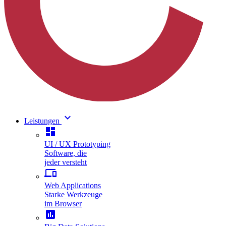
keyboard_arrow_down
Leistungen
dashboard
UI / UX Prototyping
Software, die
jeder versteht
phonelink
Web Applications
Starke Werkzeuge
im Browser
assessment